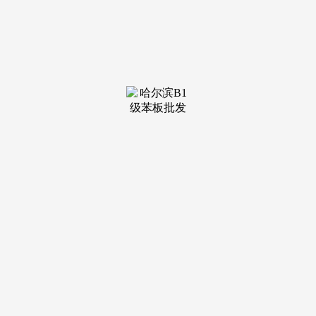
装修建
材知识
装修建
材百科
联系我
们
新闻中心
分类
关于我们
装修建材知识
装修建材百科
联系我们
栏目导航
关于我们