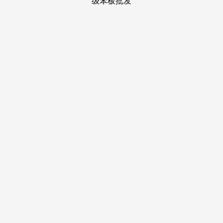
装修建
材知识
装修建
材百科
联系我
们
新闻中心
分类
关于我们
装修建材知识
装修建材百科
联系我们
栏目导航
关于我们