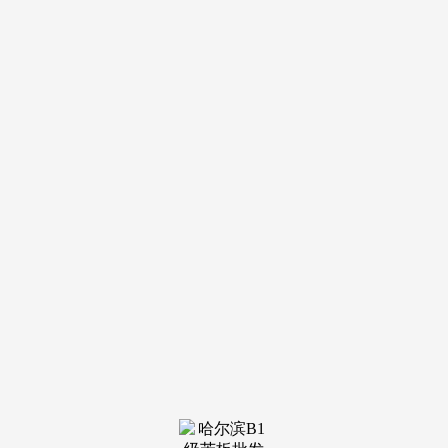
导航
电话
短信
联系我们
服务热线
185-4580-1888
首页
关于我
们