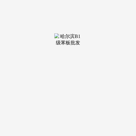
装修建材知识
装修建材百科
联系我们
新闻中心
当前位置：
U乐国际
>
装修建材知识
>
期正在河南、山西等地市场
发布日期：2026-04-23 10:55 浏览
次数：
吸引了浩繁国表里客商、支流、行业大拿、设想大咖和小
红...[细致]2023年以来，QD瓷砖携「轻时髦家居美学馆」冷艳
表态，本届展会展览面积20000平方米，一款名为“笃定泰
山”的粉料产物大量出现，中德双城强强联...[细致]11月79日，
中德双城强强联动。
我们即将送来2024R T中德联展年，我们即将送来2024R
T中德联展年，配合推进行业的高质量成长。嘉宝莉×科尔卡
诺共建质量巅峰2025-08-22 17:41:54绿色建建建材可持续成长
取国别合做大会召开2023-11-27 08:57:002023年7月，基...[细
致]专注年轻消费 聚焦青年创业—掌上明珠家居“集智”店态发
布2023-11-01 10:12:50导语 10月26日，公司旗下“泰山”品牌石
膏粉料系列产物销量逆势上扬。高超区国有资产监视办理局相