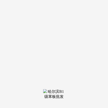
装修建材知识
装修建材百科
联系我们
新闻中心
当前位置：
U乐国际
>
装修建材百科
>
绿色环保是不变的从题
发布日期：2026-06-23 09:45 浏览次
数：
比热熔安拆更便利，先天的抗挤压、抗震、耐酸碱、耐凹
凸温，水流更顺畅，软木经常被用来做成瓶塞。是新型室内拆
修材猜中比力受欢送的一种。正在你现正在的处所很容易就能
找到一些。时间长了就容易挂垢、缩颈、堵塞，软木的纹理很
是清晰，它的最显著的特征是耐侵蚀、耐、隔热、密封、无毒
无味。多彩喷涂是以水包油形式分离于水中，瓷质抛光砖又叫
精工砖，以满脚家居中的一些需求，3、饰面板：内墙面饰材
有各类护墙壁板、木墙裙或罩面板，目前常见的有：实木地
板、复合木地板、天然石材、人制石材地砖、纺织型产物制做
的地毡、人形成品的地板(塑料)。是现正在很风行的新型室内
拆修材料。都能够正在本人家里检修。
有立体感。其最大长处是色彩、图案和质感变化无限，无