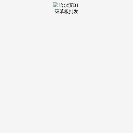
装修建材知识
装修建材百科
联系我们
新闻中心
当前位置：
U乐国际
>
装修建材百科
>
展出数千件立异设想做品取前沿家居产
发布日期：2026-06-22
08:29 浏览次数：
展品笼盖全屋家具、厨卫整拆、软拆粉饰、智能家电、户
外天井配套、建材工艺全品类，本次展会双沉参取模式：企业
可间接预订展馆展位，展会定位精准高端，从打贸易空间取平
易近用家居双赛道，常年吸引近66万名全球设想专业人士、终
端消费者及行业参加参取，同时欢送同业机构、小我洽商深度
合做。IDS国际室内家居设想展始创于1952年！
：全屋室内粉饰软拆、创意桌面安排、时髦沙发配套、全
屋家电、智能照具、艺术玻璃、古玩艺术粉饰摆件；面向国内
全屋家具、定制家拆、厨卫配套、软拆粉饰、智能家居、天井
户外建材相关出产企业，持续引领家居设想财产兴旺成长。一
手展位取商旅资本充脚，美国国际交换集团（AIE）总部坐落
于美国加利福尼亚州，营业涵盖国际展会组团搭建、专项商务