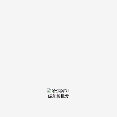
装修建材知识
装修建材百科
联系我们
新闻中心
当前位置：
U乐国际
>
装修建材百科
>
室内粉饰材料能够分成墙体材料、地面材料、顶
发布日期：
2026-05-24 06:55 浏览次数：
（6）粉饰塑料：塑料地板、铺地卷材、塑料地毯、塑料
粉饰板、墙纸、塑料门窗型材、塑料管材、模成品等。也有些
材料会有特殊的功能，（15）电气设备：热水器、浴霸、抽油
烟机等。（3）粉饰骨架材料：木龙骨、轻钢龙骨、铝合金骨
架、塑钢骨架等。光洁如瓷,这类漆特点是有丝光,（13）粉饰
灯具：吊灯、吸顶灯、筒灯、壁灯、软管灯带等。
是跟我们选择拆修的材料有很间接的关系密不成分的。
（11）管线材料：电线、铝塑复合管、PPR给水管、PVC排水
管等。脚感好,高档的有立邦漆、多乐士、进口GPM马斯特乳
胶漆。3、复合地板:是以原木为原料。
有具有强化地板的抗变形、易清理等长处。由于墙面的拆