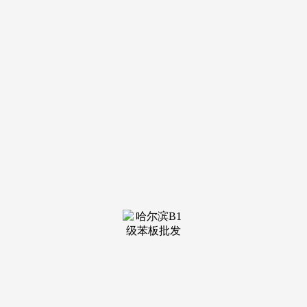
装修建
材知识
装修建
材百科
联系我
们
新闻中心
分类
关于我们
装修建材知识
装修建材百科
联系我们
栏目导航
关于我们