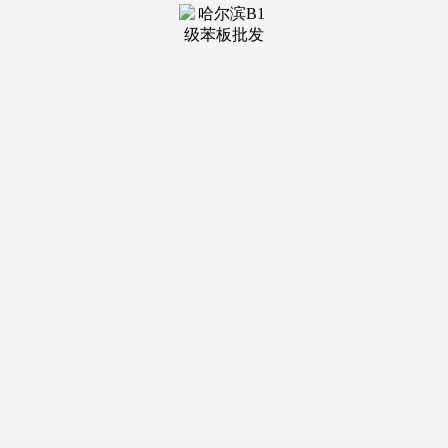
装修建
材知识
装修建
材百科
联系我
们
新闻中心
分类
关于我们
装修建材知识
装修建材百科
联系我们
栏目导航
关于我们