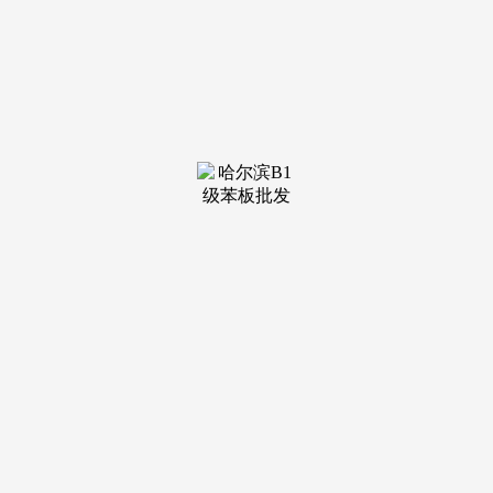
装修建
材知识
装修建
材百科
联系我
们
新闻中心
分类
关于我们
装修建材知识
装修建材百科
联系我们
栏目导航
关于我们